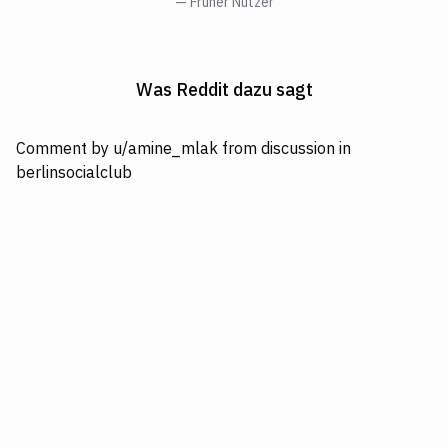
— Früher Nutzer
Was Reddit dazu sagt
Comment
by
u/amine_mlak
from discussion
in
berlinsocialclub